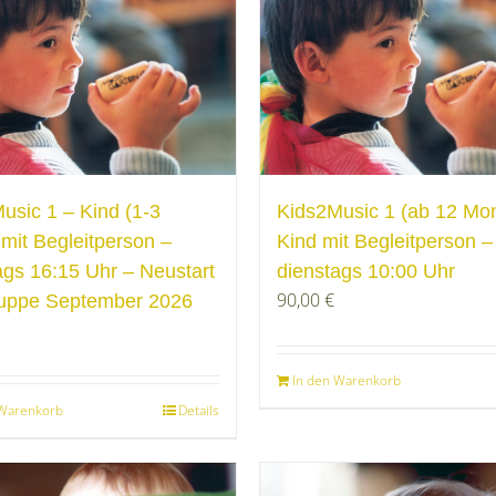
usic 1 – Kind (1-3
Kids2Music 1 (ab 12 Mo
 mit Begleitperson –
Kind mit Begleitperson –
ags 16:15 Uhr – Neustart
dienstags 10:00 Uhr
90,00
€
uppe September 2026
In den Warenkorb
 Warenkorb
Details