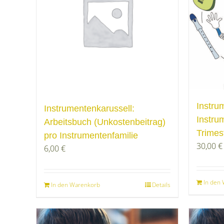
Instru
Instrumentenkarussell:
Instru
Arbeitsbuch (Unkostenbeitrag)
Trimes
pro Instrumentenfamilie
30,00
€
6,00
€
In den
In den Warenkorb
Details