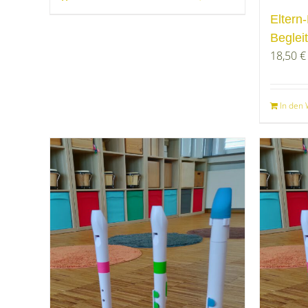
Eltern
Beglei
18,50
€
In den