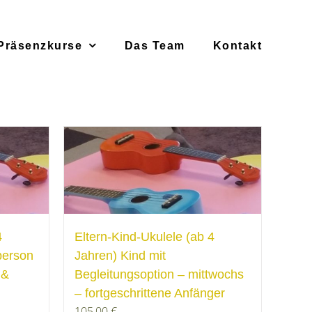
Präsenzkurse
Das Team
Kontakt
4
Eltern-Kind-Ukulele (ab 4
person
Jahren) Kind mit
 &
Begleitungsoption – mittwochs
– fortgeschrittene Anfänger
105,00
€