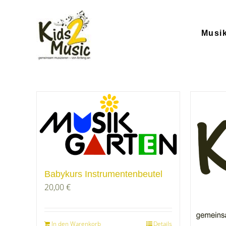
Zum
Inhalt
springen
Musi
Babykurs Instrumentenbeutel
20,00
€
In den Warenkorb
Details