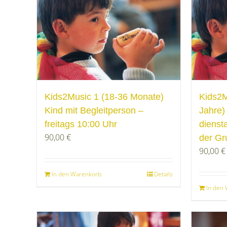
Kids2Music 1 (18-36 Monate)
Kids2M
Kind mit Begleitperson –
Jahre)
freitags 10:00 Uhr
dienst
90,00
€
der Gr
90,00
€
In den Warenkorb
Details
In den