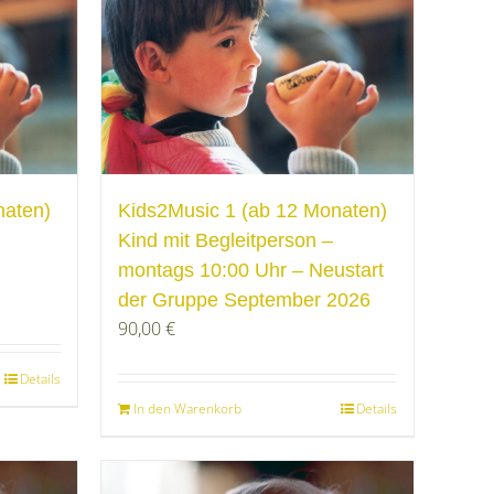
naten)
Kids2Music 1 (ab 12 Monaten)
Kind mit Begleitperson –
montags 10:00 Uhr – Neustart
der Gruppe September 2026
90,00
€
Details
In den Warenkorb
Details