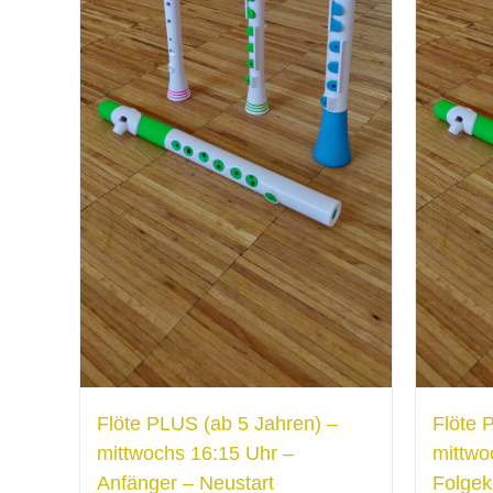
Flöte PLUS (ab 5 Jahren) –
Flöte 
mittwochs 16:15 Uhr –
mittwo
Anfänger – Neustart
Folgek