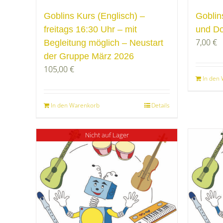
Goblins Kurs (Englisch) –
Goblin
freitags 16:30 Uhr – mit
und D
7,00
€
Begleitung möglich – Neustart
der Gruppe März 2026
105,00
€
In den
In den Warenkorb
Details
Nicht auf Lager