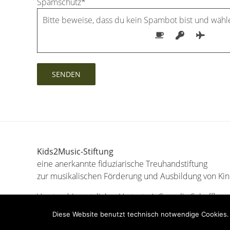
Spamschutz*
Bitte beweise, dass du kein Spambot bist und wäh
Kids2Music-Stiftung
eine anerkannte fiduziarische Treuhandstiftung
zur musikalischen Förderung und Ausbildung von Ki
Vorstand (gesetzlicher Vertreter): Cornelia Scheffler
Treuhand (Finanzen): Andreas Scheffler
Diese Website benutzt technisch notwendige Cookies. 