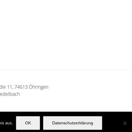
ldle 11, 74613 Öhringen
fedelbach
is aus.
OK
Datenschutzerklärung