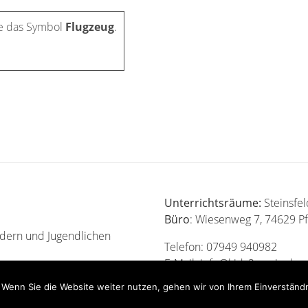
le das Symbol
Flugzeug
.
Unterrichtsräume:
Steinsfe
Büro
: Wiesenweg 7, 74629 P
ndern und Jugendlichen
Telefon: 07949 940982
E-Mail: info@kids2music.de
Wenn Sie die Website weiter nutzen, gehen wir von Ihrem Einverständn