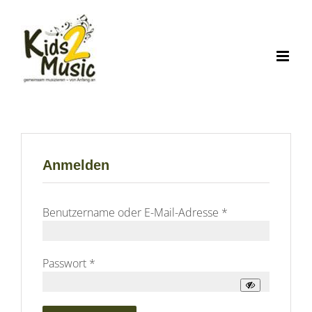
Zum
Inhalt
springen
Anmelden
Erforderlich
Benutzername oder E-Mail-Adresse
*
Erforderlich
Passwort
*