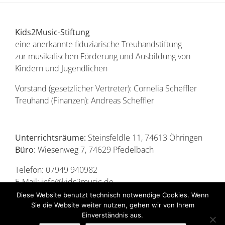
Kids2Music-Stiftung
eine anerkannte fiduziarische Treuhandstiftung
zur musikalischen Förderung und Ausbildung von
Kindern und Jugendlichen
Vorstand (gesetzlicher Vertreter): Cornelia Scheffler
Treuhand (Finanzen): Andreas Scheffler
Unterrichtsräume:
Steinsfeldle 11, 74613 Öhringen
Büro
: Wiesenweg 7, 74629 Pfedelbach
Telefon: 07949 940982
E-Mail: info@kids2music.de
Diese Website benutzt technisch notwendige Cookies. Wenn
Sie die Website weiter nutzen, gehen wir von Ihrem
Einverständnis aus.