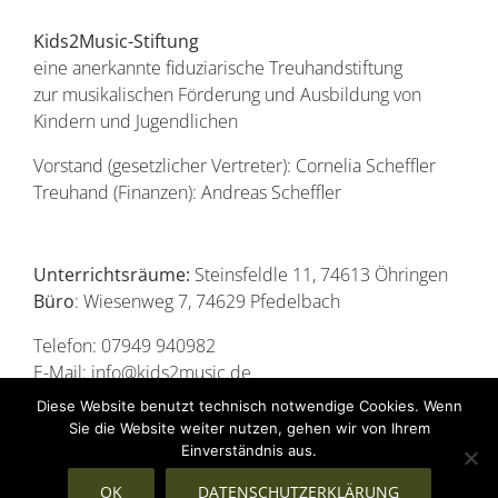
Kids2Music-Stiftung
eine anerkannte fiduziarische Treuhandstiftung
zur musikalischen Förderung und Ausbildung von
Kindern und Jugendlichen
Vorstand (gesetzlicher Vertreter): Cornelia Scheffler
Treuhand (Finanzen): Andreas Scheffler
Unterrichtsräume:
Steinsfeldle 11, 74613 Öhringen
Büro
: Wiesenweg 7, 74629 Pfedelbach
Telefon: 07949 940982
E-Mail: info@kids2music.de
Diese Website benutzt technisch notwendige Cookies. Wenn
Sie die Website weiter nutzen, gehen wir von Ihrem
Einverständnis aus.
OK
DATENSCHUTZERKLÄRUNG