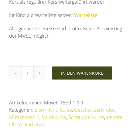
Kurs als regulärer Kurs weitergeführt werden.
Ihr Kind auf Warteliste setzen:
Warteliste
Alle genannten Preise sind brutto. Keine Ausweisung
der MwSt. möglich.
IN DEN WARENKORB
Schnupperkurs
Kids2Music-
MOVE
für
Artikelnummer:
MoveFr1530-1-1-1
Kinder
Kategorien:
Eltern-Kind Kurse
,
Geschwisterkinder
,
1,5
Musikgarten 1
,
Musikkurse
,
Schnupperkurse
,
weitere
-
Eltern-Kind Kurse
3
Jahre